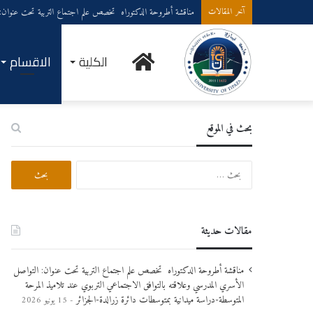
يوم تحسيسي حول مخاطر التدخين والتبغ والمخدرات وانعكاساتها على 
آخر المقالات
الرئيسية
الكلية
الاقسام
بحث في الموقع
البحث
عن:
مقالات حديثة
مناقشة أطروحة الدكتوراه تخصص علم اجتماع التربية تحت عنوان: التواصل
الأسري المدرسي وعلاقته بالتوافق الاجتماعي التربوي عند تلاميذ المرحة
المتوسطة-دراسة ميدانية بمتوسطات دائرة زرالدة-الجزائر
15 يونيو 2026