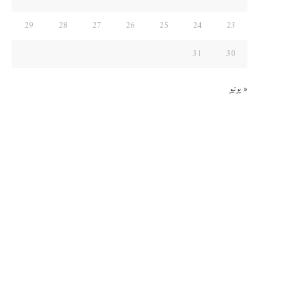
29
28
27
26
25
24
23
31
30
« يونيو