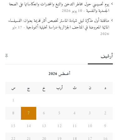
يوم تحسيسي حول مخاطر التدخين والتبغ والمخدرات وانعكاساتها على الصحة
الجسدية والنفسية
10 يونيو 2026
مناقشة أول مذكرة لنيل شهادة الماستر تخصص أثار قديمة بعنوان: الفسيفساء
المائية المعروضة في المتاحف الجزائرية-دراسة تحليلية أنموذجية
17 مايو
2026
أرشيف
أغسطس 2026
د
ن
ث
أرب
خ
ج
س
1
8
7
6
5
4
3
2
15
14
13
12
11
10
9
22
21
20
19
18
17
16