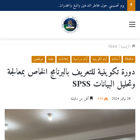
يوم تحسيسي حول مخاطر التدخين والتبغ والمخدرات وانعكاساتها على الصحة الجسدية والنفسية
الرئيسية
/
Slider
Slider
أساتذة
أيام تكوينية
أيام دراسية
إعلانات
طلبة
موظفين
دورة تكوينية للتعريف بالبرنامج الخاص بمعالجة
وتحليل البيانات SPSS
28 نوفمبر 2024
694
أقل من دقيقة