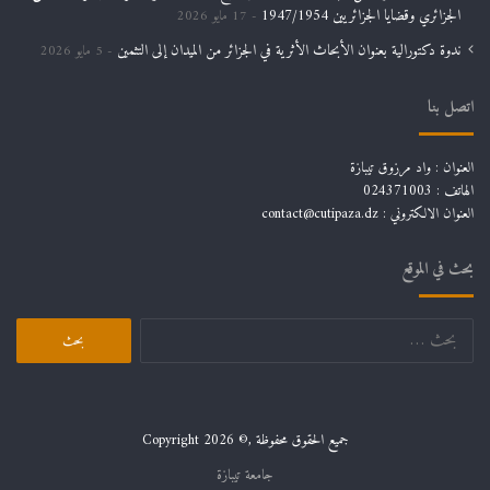
الجزائري وقضايا الجزائريين 1947/1954
17 مايو 2026
ندوة دكتورالية بعنوان الأبحاث الأثرية في الجزائر من الميدان إلى التثمين
5 مايو 2026
اتصل بنا
العنوان : واد مرزوق تيبازة
الهاتف : 024371003
العنوان الالكتروني : contact@cutipaza.dz
بحث في الموقع
جميع الحقوق محفوظة ,© Copyright 2026
جامعة تيبازة