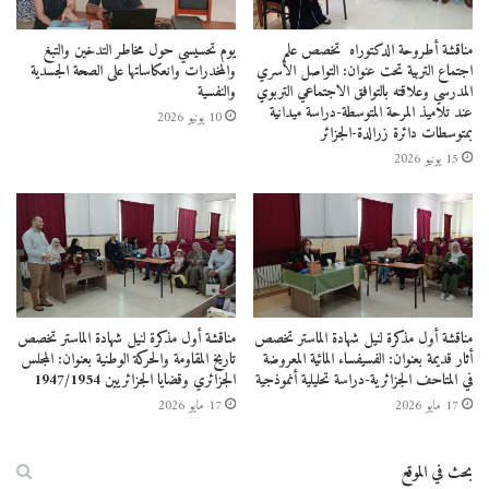
تقديم البروفيسور
مناقشة أطروحة الدكتوراه تخصص علم
يوم تحسيسي حول مخاطر التدخين والتبغ
اجتماع التربية تحت عنوان: التواصل الأسري
والمخدرات وانعكاساتها على الصحة الجسدية
فروق يعلى تخصص
المدرسي وعلاقته بالتوافق الاجتماعي التربوي
والنفسية
عند تلاميذ المرحة المتوسطة-دراسة ميدانية
10 يونيو 2026
بمتوسطات دائرة زرالدة-الجزائر
علم الإجتماع بجامعة
15 يونيو 2026
محمد لمين دباغين
بسطيف 02 ،كان
الهدف من الندوة هو
مناقشة أول مذكرة لنيل شهادة الماستر تخصص
مناقشة أول مذكرة لنيل شهادة الماستر تخصص
أثار قديمة بعنوان: الفسيفساء المائية المعروضة
تاريخ المقاومة والحركة الوطنية بعنوان: المجلس
تزويد الطلبة
في المتاحف الجزائرية-دراسة تحليلية أنموذجية
الجزائري وقضايا الجزائريين 1947/1954
17 مايو 2026
17 مايو 2026
والأساتذة
بحث في الموقع