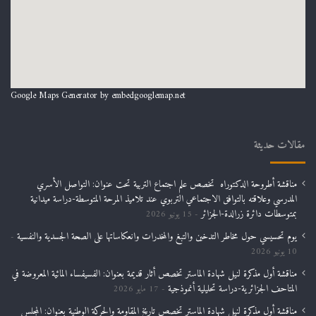
Google Maps Generator by
embedgooglemap.net
مقالات حديثة
مناقشة أطروحة الدكتوراه تخصص علم اجتماع التربية تحت عنوان: التواصل الأسري
المدرسي وعلاقته بالتوافق الاجتماعي التربوي عند تلاميذ المرحة المتوسطة-دراسة ميدانية
بمتوسطات دائرة زرالدة-الجزائر
15 يونيو 2026
يوم تحسيسي حول مخاطر التدخين والتبغ والمخدرات وانعكاساتها على الصحة الجسدية والنفسية
10 يونيو 2026
مناقشة أول مذكرة لنيل شهادة الماستر تخصص أثار قديمة بعنوان: الفسيفساء المائية المعروضة في
المتاحف الجزائرية-دراسة تحليلية أنموذجية
17 مايو 2026
مناقشة أول مذكرة لنيل شهادة الماستر تخصص تاريخ المقاومة والحركة الوطنية بعنوان: المجلس