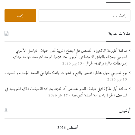
والموظفين
بالمعلومات حول
مقالات حديثة
كيفية العمل بنظام
مناقشة أطروحة الدكتوراه تخصص علم اجتماع التربية تحت عنوان: التواصل الأسري
.
SPSS
المدرسي وعلاقته بالتوافق الاجتماعي التربوي عند تلاميذ المرحة المتوسطة-دراسة ميدانية
بمتوسطات دائرة زرالدة-الجزائر
15 يونيو 2026
يوم تحسيسي حول مخاطر التدخين والتبغ والمخدرات وانعكاساتها على الصحة الجسدية والنفسية
حظر الندوة ثلة
10 يونيو 2026
مناقشة أول مذكرة لنيل شهادة الماستر تخصص أثار قديمة بعنوان: الفسيفساء المائية المعروضة في
من الأساتذة والطلبة
المتاحف الجزائرية-دراسة تحليلية أنموذجية
17 مايو 2026
بمعهد العلوم
أرشيف
الإجتماعية
أغسطس 2026