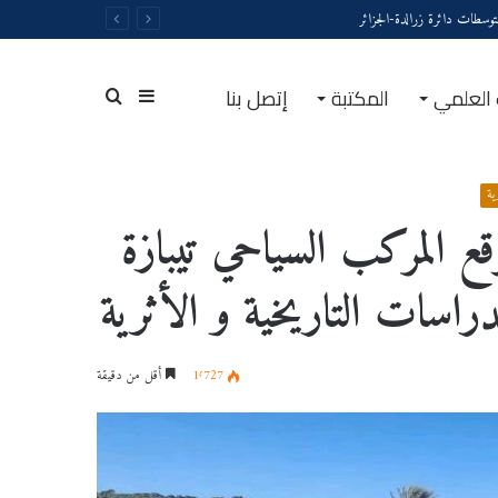
توسطات دائرة زرالدة-الجزائر
 العلمي
المكتبة
إتصل بنا
إشراف مخبر الدراسات التاريخية و الأثرية
ية
وقع المركب السياحي تيبازة
راسات التاريخية و الأثرية
1٬727
أقل من دقيقة