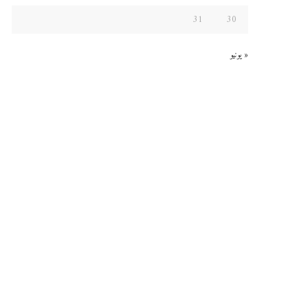
31
30
« يونيو