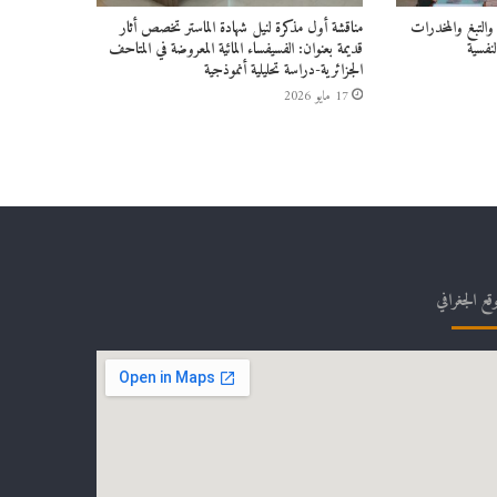
التبغ والمخدرات
مناقشة أول مذكرة لنيل شهادة الماستر تخصص أثار
نفسية
قديمة بعنوان: الفسيفساء المائية المعروضة في المتاحف
الجزائرية-دراسة تحليلية أنموذجية
17 مايو 2026
وقع الجغرافي