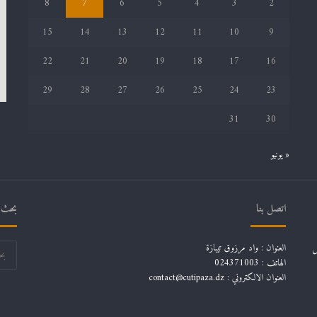
8
7
6
5
4
3
2
15
14
13
12
11
10
9
22
21
20
19
18
17
16
29
28
27
26
25
24
23
31
30
« يونيو
اتصل بنا
بحث ف
ل
العنوان : واد مرزوق تيبازة
الهاتف : 024371003
العنوان الالكتروني : contact@cutipaza.dz