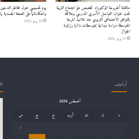
مناقشة أطروحة الدكتوراه تخصص علم اجتماع التربية
يوم تحسيسي حول مخاطر التدخين و
تحت عنوان: التواصل الأسري المدرسي وعلاقته
وانعكاساتها على الصحة الجسدية وال
بالتوافق الاجتماعي التربوي عند تلاميذ المرحة
10 يونيو 2026
المتوسطة-دراسة ميدانية بمتوسطات دائرة زرالدة-
الجزائر
15 يونيو 2026
أرشيف
الم
أغسطس 2026
د
ن
ث
أرب
خ
ج
س
1