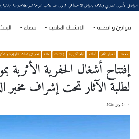
واصل الأسري المدرسي وعلاقته بالتوافق الاجتماعي التربوي عند تلاميذ المرحة المتوسطة-دراسة ميدانية بم
قوانين و انظمة
الانشطة العلمية
فضاء
البحث
الرئيسية
/
Slider
/
إفتتاح أشغال الحفرية الأثرية بموقع المركب السياحي تيبازة لطلبة الآثار تحت 
Slider
أخبار المخبر
أساتذة
أيام تكوينية
إعلانات
طلبة
مخبر الدراسات التاريخية و الأثر
إفتتاح أشغال الحفرية الأثرية بم
لطلبة الآثار تحت إشراف مخبر الد
24 نوفمبر 2025