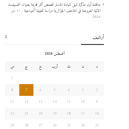
مناقشة أول مذكرة لنيل شهادة الماستر تخصص أثار قديمة بعنوان: الفسيفساء
المائية المعروضة في المتاحف الجزائرية-دراسة تحليلية أنموذجية
17 مايو
2026
أرشيف
أغسطس 2026
د
ن
ث
أرب
خ
ج
س
1
8
7
6
5
4
3
2
15
14
13
12
11
10
9
22
21
20
19
18
17
16
29
28
27
26
25
24
23