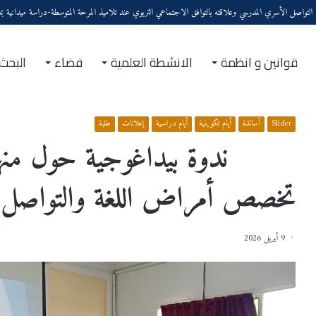
واصل الأسري المدرسي وعلاقته بالتوافق الاجتماعي التربوي عند تلاميذ المرحة المتوسطة-دراسة ميدانية بم
قوانين و انظمة
الانشطة العلمية
فضاء
البحث
الرئيسية
/
Slider
/
ندوة بيداغوجية حول منهجية إعداد مذكرة لطلبة تخصص أمراض اللغة 
Slider
أساتذة
أيام تكوينية
أيام دراسية
إعلانات
طلبة
ندوة بيداغوجية حول منهجية
تخصص أمراض اللغة والتواصل
9 أبريل 2026