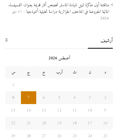
مناقشة أول مذكرة لنيل شهادة الماستر تخصص أثار قديمة بعنوان: الفسيفساء
المائية المعروضة في المتاحف الجزائرية-دراسة تحليلية أنموذجية
17 مايو
2026
أرشيف
أغسطس 2026
د
ن
ث
أرب
خ
ج
س
1
8
7
6
5
4
3
2
15
14
13
12
11
10
9
22
21
20
19
18
17
16
29
28
27
26
25
24
23