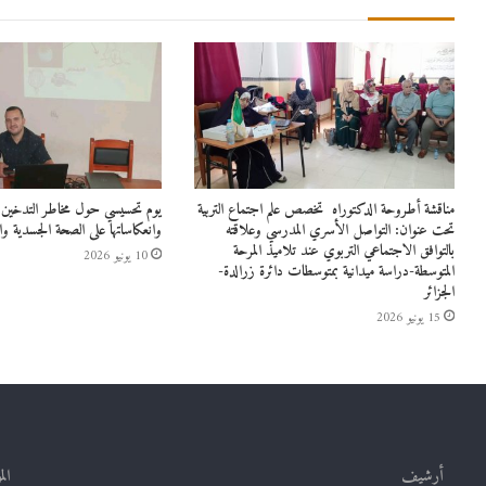
مناقشة أطروحة الدكتوراه تخصص علم اجتماع التربية
يوم تحسيسي حول مخاطر التدخين و
تحت عنوان: التواصل الأسري المدرسي وعلاقته
وانعكاساتها على الصحة الجسدية وال
بالتوافق الاجتماعي التربوي عند تلاميذ المرحة
10 يونيو 2026
المتوسطة-دراسة ميدانية بمتوسطات دائرة زرالدة-
الجزائر
15 يونيو 2026
أرشيف
الم