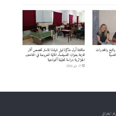
التبغ والمخدرات
مناقشة أول مذكرة لنيل شهادة الماستر تخصص أثار
نفسية
قديمة بعنوان: الفسيفساء المائية المعروضة في المتاحف
الجزائرية-دراسة تحليلية أنموذجية
17 مايو 2026
وقع الجغرافي