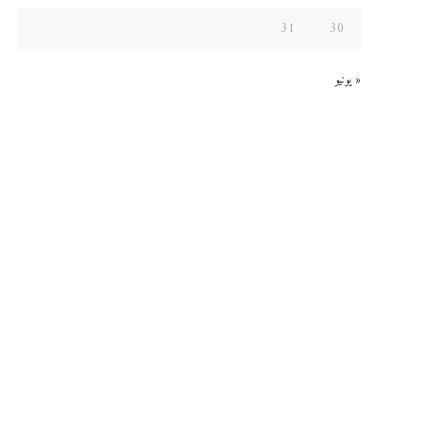
31
30
« يونيو