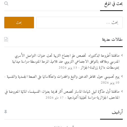
بحث في الموقع
الميداني
لطلبة تخصص
علم
الآثار
لجامعة تيبازة خارج
الولاية، وفرصة أيضا
مقالات حديثة
للأساتذة وطلبة الدكتوراه
لإكتشاف مواقع و
معالم
مناقشة أطروحة الدكتوراه تخصص علم اجتماع التربية تحت عنوان: التواصل الأسري
المدرسي وعلاقته بالتوافق الاجتماعي التربوي عند تلاميذ المرحة المتوسطة-دراسة ميدانية
أثرية
تكون محل مشاريع
بمتوسطات دائرة زرالدة-الجزائر
15 يونيو 2026
.
ودراسات إضافية
يوم تحسيسي حول مخاطر التدخين والتبغ والمخدرات وانعكاساتها على الصحة الجسدية والنفسية
10 يونيو 2026
مناقشة أول مذكرة لنيل شهادة الماستر تخصص أثار قديمة بعنوان: الفسيفساء المائية المعروضة في
المتاحف الجزائرية-دراسة تحليلية أنموذجية
17 مايو 2026
أرشيف