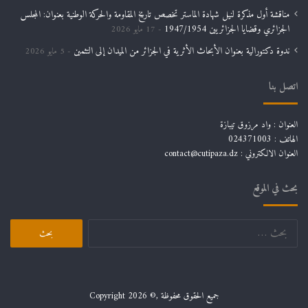
مناقشة أول مذكرة لنيل شهادة الماستر تخصص تاريخ المقاومة والحركة الوطنية بعنوان: المجلس
الجزائري وقضايا الجزائريين 1947/1954
17 مايو 2026
ندوة دكتورالية بعنوان الأبحاث الأثرية في الجزائر من الميدان إلى التثمين
5 مايو 2026
اتصل بنا
العنوان : واد مرزوق تيبازة
الهاتف : 024371003
العنوان الالكتروني : contact@cutipaza.dz
بحث في الموقع
جميع الحقوق محفوظة ,© Copyright 2026