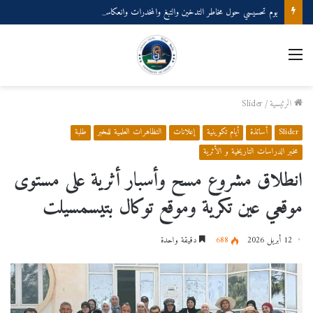
يوم تحسيسي حول مخاطر التدخين والتبغ والمخدرات وانعكاساتها على الصحة الجسدية والنفسية
الرئيسية
/
Slider
Slider
أساتذة
أيام تكوينية
إعلانات
التظاهرات العلمية للمخبر
طلبة
مخبر الدراسات التاريخية و الأثرية
انطلاق مشروع مسح وأسبار أثرية على مستوى
موقعي عين تكرية وموقع توكال بتيسمسيلت
12 أبريل 2026
688
دقيقة واحدة