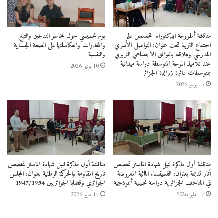
المحلية المدنية والأمنية بما
فيها السيد مدير
جامعة
مناقشة أطروحة الدكتوراه تخصص علم
يوم تحسيسي حول مخاطر التدخين والتبغ
تيسمسيلت
ومدير الثقافة و
اجتماع التربية تحت عنوان: التواصل الأسري
والمخدرات وانعكاساتها على الصحة الجسدية
المدرسي وعلاقته بالتوافق الاجتماعي التربوي
والنفسية
الفنون . السيد رئيس
دائرة
عند تلاميذ المرحة المتوسطة-دراسة ميدانية
10 يونيو 2026
بمتوسطات دائرة زرالدة-الجزائر
خميستي
ورئيس
بلدية
15 يونيو 2026
خميستي
، ومسؤول فرع
الديوان الوطني لتسيير و
استغلال الممتلكات الثقافية
المحمية، وممثلي الدرك
مناقشة أول مذكرة لنيل شهادة الماستر تخصص
مناقشة أول مذكرة لنيل شهادة الماستر تخصص
أثار قديمة بعنوان: الفسيفساء المائية المعروضة
تاريخ المقاومة والحركة الوطنية بعنوان: المجلس
في المتاحف الجزائرية-دراسة تحليلية أنموذجية
الجزائري وقضايا الجزائريين 1947/1954
الوطني. ويأتي هذا المشروع
17 مايو 2026
17 مايو 2026
في اطار فتح أفاق
التكوين