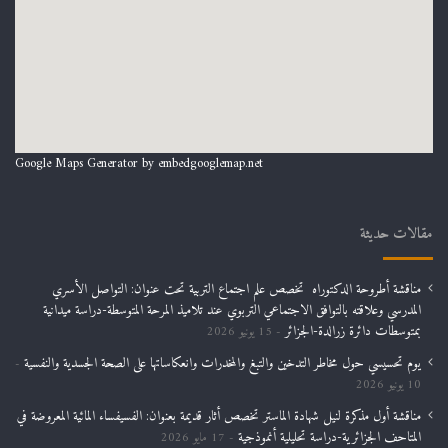
Google Maps Generator by
embedgooglemap.net
مقالات حديثة
مناقشة أطروحة الدكتوراه تخصص علم اجتماع التربية تحت عنوان: التواصل الأسري
المدرسي وعلاقته بالتوافق الاجتماعي التربوي عند تلاميذ المرحة المتوسطة-دراسة ميدانية
بمتوسطات دائرة زرالدة-الجزائر
15 يونيو 2026
يوم تحسيسي حول مخاطر التدخين والتبغ والمخدرات وانعكاساتها على الصحة الجسدية والنفسية
10 يونيو 2026
مناقشة أول مذكرة لنيل شهادة الماستر تخصص أثار قديمة بعنوان: الفسيفساء المائية المعروضة في
المتاحف الجزائرية-دراسة تحليلية أنموذجية
17 مايو 2026