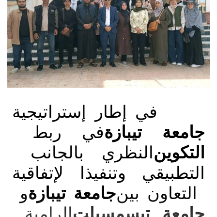
في إطار إستراتيجية
جامعة
تيبازة
في ربط
التكوين
النظري بالجانب
التطبيقي وتنفيذا لإتفاقية
التعاون بين
جامعة
تيبازة
و
جامعة
تيسمسيلت
الرامية