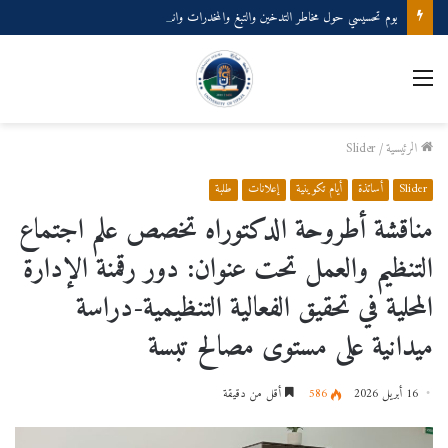
يوم تحسيسي حول مخاطر التدخين والتبغ والمخدرات وانعكاساتها على الصحة الجسدية والنفسية
الرئيسية
/
Slider
Slider
أساتذة
أيام تكوينية
إعلانات
طلبة
مناقشة أطروحة الدكتوراه تخصص علم اجتماع
التنظيم والعمل تحت عنوان: دور رقمنة الإدارة
المحلية في تحقيق الفعالية التنظيمية-دراسة
ميدانية على مستوى مصالح تبسة
16 أبريل 2026
586
أقل من دقيقة