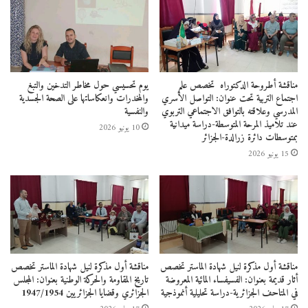
مستوى مصالح تبسة
تحت إشراف
البروفيسور لادي
مناقشة أطروحة الدكتوراه تخصص علم
يوم تحسيسي حول مخاطر التدخين والتبغ
اجتماع التربية تحت عنوان: التواصل الأسري
والمخدرات وانعكاساتها على الصحة الجسدية
المدرسي وعلاقته بالتوافق الاجتماعي التربوي
والنفسية
بديعة.
عند تلاميذ المرحة المتوسطة-دراسة ميدانية
10 يونيو 2026
بمتوسطات دائرة زرالدة-الجزائر
15 يونيو 2026
مناقشة أول مذكرة لنيل شهادة الماستر تخصص
مناقشة أول مذكرة لنيل شهادة الماستر تخصص
أثار قديمة بعنوان: الفسيفساء المائية المعروضة
تاريخ المقاومة والحركة الوطنية بعنوان: المجلس
في المتاحف الجزائرية-دراسة تحليلية أنموذجية
الجزائري وقضايا الجزائريين 1947/1954