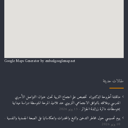
Google Maps Generator by
embedgooglemap.net
مقالات حديثة
مناقشة أطروحة الدكتوراه تخصص علم اجتماع التربية تحت عنوان: التواصل الأسري
المدرسي وعلاقته بالتوافق الاجتماعي التربوي عند تلاميذ المرحة المتوسطة-دراسة ميدانية
بمتوسطات دائرة زرالدة-الجزائر
15 يونيو 2026
يوم تحسيسي حول مخاطر التدخين والتبغ والمخدرات وانعكاساتها على الصحة الجسدية والنفسية
10 يونيو 2026