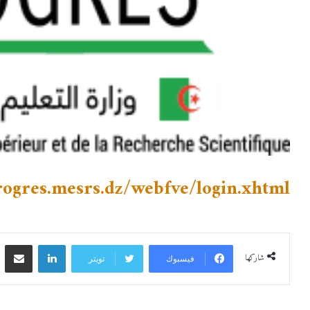
progres.mesrs.dz/webfve/login.xhtml
لينكدإن
مشاركة 
شاركها
فيسبوك
تويتر