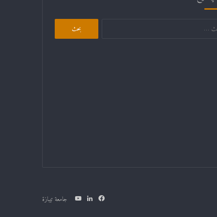
البحث
عن:
فيسبوك
لينكدإن
يوتيوب
جامعة تيبازة