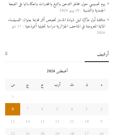
يوم تحسيسي حول مخاطر التدخين والتبغ والمخدرات وانعكاساتها على الصحة
الجسدية والنفسية
10 يونيو 2026
مناقشة أول مذكرة لنيل شهادة الماستر تخصص أثار قديمة بعنوان: الفسيفساء
المائية المعروضة في المتاحف الجزائرية-دراسة تحليلية أنموذجية
17 مايو
2026
أرشيف
أغسطس 2026
د
ن
ث
أرب
خ
ج
س
1
8
7
6
5
4
3
2
15
14
13
12
11
10
9
22
21
20
19
18
17
16