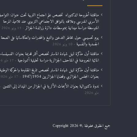
مناقشة أطروحة الدكتوراه تخصص علم اجتماع التربية تحت عنوان: التواص
الأسري المدرسي وعلاقته بالتوافق الاجتماعي التربوي عند تلاميذ المرحة
المتوسطة-دراسة ميدانية بمتوسطات دائرة زرالدة-الجزائر
15 يونيو 2026
يوم تحسيسي حول مخاطر التدخين والتبغ والمخدرات وانعكاساتها على الصحة
الجسدية والنفسية
10 يونيو 2026
مناقشة أول مذكرة لنيل شهادة الماستر تخصص أثار قديمة بعنوان: الفسيفساء
المائية المعروضة في المتاحف الجزائرية-دراسة تحليلية أنموذجية
17 مايو 2026
مناقشة أول مذكرة لنيل شهادة الماستر تخصص تاريخ المقاومة والحركة الوطنية
بعنوان: المجلس الجزائري وقضايا الجزائريين 1947/1954
17 مايو 2026
ندوة دكتورالية بعنوان الأبحاث الأثرية في الجزائر من الميدان إلى التثمين
مايو 2026
جميع الحقوق محفوظة ,© Copyright 2026