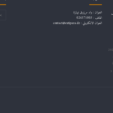
ل
العنوان : واد مرزوق تيبازة
الهاتف : 024371003
العنوان الالكتروني : contact@cutipaza.dz
5