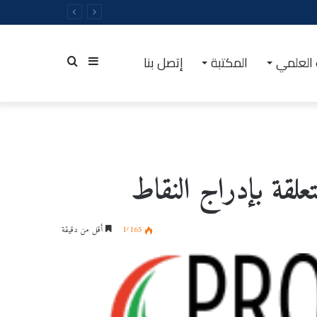
 العلمي
المكتبة
إتصل بنا
إضافة
بحث
عمود
عن
جانبي
1٬165
أقل من دقيقة