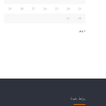
29
28
27
26
25
24
23
31
30
« يونيو
روابط مفيدة