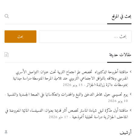
بحث في الموقع
البحث
عن:
مقالات حديثة
مناقشة أطروحة الدكتوراه تخصص علم اجتماع التربية تحت عنوان: التواصل الأسري
المدرسي وعلاقته بالتوافق الاجتماعي التربوي عند تلاميذ المرحة المتوسطة-دراسة ميدانية
بمتوسطات دائرة زرالدة-الجزائر
15 يونيو 2026
يوم تحسيسي حول مخاطر التدخين والتبغ والمخدرات وانعكاساتها على الصحة الجسدية والنفسية
10 يونيو 2026
مناقشة أول مذكرة لنيل شهادة الماستر تخصص أثار قديمة بعنوان: الفسيفساء المائية المعروضة في
المتاحف الجزائرية-دراسة تحليلية أنموذجية
17 مايو 2026
أرشيف