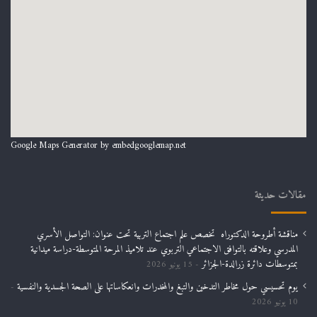
Google Maps Generator by
embedgooglemap.net
مقالات حديثة
مناقشة أطروحة الدكتوراه تخصص علم اجتماع التربية تحت عنوان: التواصل الأسري
المدرسي وعلاقته بالتوافق الاجتماعي التربوي عند تلاميذ المرحة المتوسطة-دراسة ميدانية
بمتوسطات دائرة زرالدة-الجزائر
15 يونيو 2026
يوم تحسيسي حول مخاطر التدخين والتبغ والمخدرات وانعكاساتها على الصحة الجسدية والنفسية
10 يونيو 2026