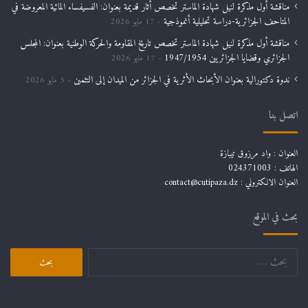
مناقشة أول مذكرة لنيل شهادة الماستر تخصص أثار قديمة بعنوان: الفسيفساء المائية المعروضة في
المتاحف الجزائرية-دراسة تحليلية أنموذجية
17 مايو 2026
مناقشة أول مذكرة لنيل شهادة الماستر تخصص تاريخ المقاومة والحركة الوطنية بعنوان: المجلس
الجزائري وقضايا الجزائريين 1947/1954
17 مايو 2026
ندوة دكتورالية بعنوان الأبحاث الأثرية في الجزائر من الميدان إلى التثمين
5 مايو 2026
اتصل بنا
العنوان : واد مرزوق تيبازة
الهاتف : 024371003
العنوان الالكتروني : contact@cutipaza.dz
بحث في الموقع
البحث
عن: