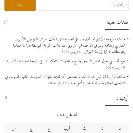
البحث
عن:
مقالات حديثة
مناقشة أطروحة الدكتوراه تخصص علم اجتماع التربية تحت عنوان: التواصل الأسري
المدرسي وعلاقته بالتوافق الاجتماعي التربوي عند تلاميذ المرحة المتوسطة-دراسة ميدانية
بمتوسطات دائرة زرالدة-الجزائر
15 يونيو 2026
يوم تحسيسي حول مخاطر التدخين والتبغ والمخدرات وانعكاساتها على الصحة الجسدية والنفسية
10 يونيو 2026
مناقشة أول مذكرة لنيل شهادة الماستر تخصص أثار قديمة بعنوان: الفسيفساء المائية المعروضة في
المتاحف الجزائرية-دراسة تحليلية أنموذجية
17 مايو 2026
أرشيف
أغسطس 2026
د
ن
ث
أرب
خ
ج
س