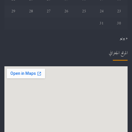
29
28
27
26
25
24
23
31
30
« يونيو
الموقع الجغرافي