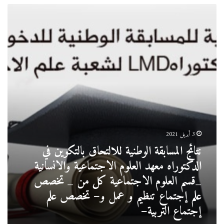
نتائج
المسابقة
الوطنية
للالتحاق
بالتكوين
في
الدكتوراه
معهد
العلوم
الاجتماعية
والانسانية
_قسم
العلوم
3 أبريل 2021
الاجتماعية
نتائج المسابقة الوطنية للالتحاق بالتكوين في
كل
الدكتوراه معهد العلوم الاجتماعية والانسانية
من
_
_قسم العلوم الاجتماعية كل من _ تخصص
تخصص
علم إجتماع تنظيم و عمل و– تخصص علم
علم
إجتماع التربية–
إجتماع
تنظيم