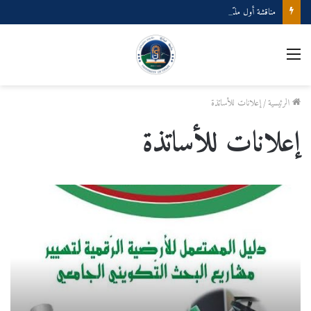
مناقشة أول مذكرة لنيل شهادة الماستر تخصص أثار قديمة بعنوان: الفسيفساء المائية المعروضة في المتاحف الجزائرية-دراسة تحليلية أنموذجية
القائمة
الرئيسية
/
إعلانات للأساتذة
إعلانات للأساتذة
مشاريع
البحث
التكويني
الجامعي