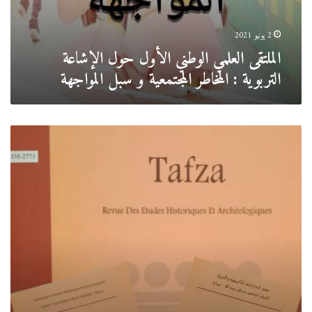
2 يونيو 2021
الملتقى العلمي الوطني الأول حول الإشاعة
التربوية : المخاطر المجتمعية و سبل المواجهة
إعلان
دعوة
للنشرفي
مجلة
الدراسات
التاريخية
و
الأثرية”تافزا”