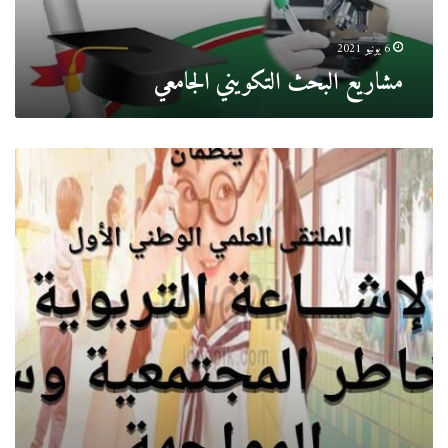
6 يونيو 2021
مشاريع البحث التكويني الجامعي
الملتقى
العلمي
الوطني
الأول
حول
الإشاعة
التربوية
:
المخاطر
المجتمعية
و
سبل
المواجهة