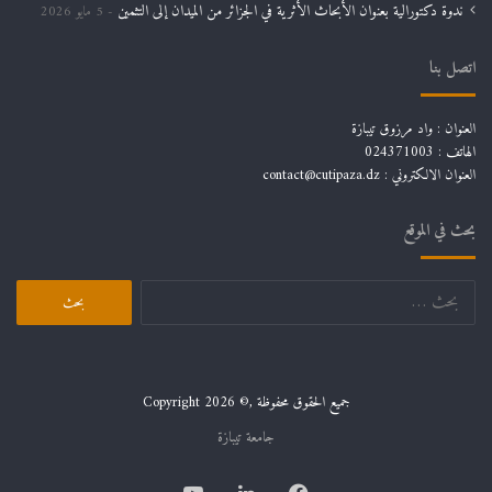
ندوة دكتورالية بعنوان الأبحاث الأثرية في الجزائر من الميدان إلى التثمين
5 مايو 2026
اتصل بنا
العنوان : واد مرزوق تيبازة
الهاتف : 024371003
العنوان الالكتروني : contact@cutipaza.dz
بحث في الموقع
البحث
عن:
جميع الحقوق محفوظة ,© Copyright 2026
جامعة تيبازة
فيسبوك
لينكدإن
يوتيوب