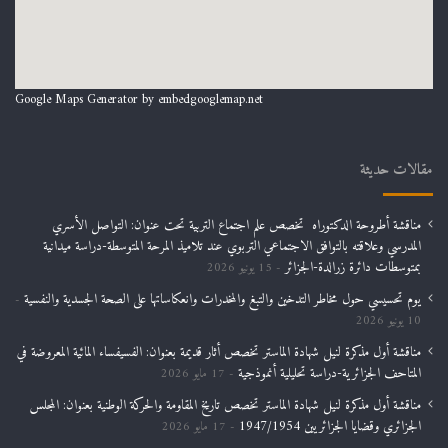
Google Maps Generator by
embedgooglemap.net
مقالات حديثة
مناقشة أطروحة الدكتوراه تخصص علم اجتماع التربية تحت عنوان: التواصل الأسري
المدرسي وعلاقته بالتوافق الاجتماعي التربوي عند تلاميذ المرحة المتوسطة-دراسة ميدانية
بمتوسطات دائرة زرالدة-الجزائر
15 يونيو 2026
يوم تحسيسي حول مخاطر التدخين والتبغ والمخدرات وانعكاساتها على الصحة الجسدية والنفسية
10 يونيو 2026
مناقشة أول مذكرة لنيل شهادة الماستر تخصص أثار قديمة بعنوان: الفسيفساء المائية المعروضة في
المتاحف الجزائرية-دراسة تحليلية أنموذجية
17 مايو 2026
مناقشة أول مذكرة لنيل شهادة الماستر تخصص تاريخ المقاومة والحركة الوطنية بعنوان: المجلس
الجزائري وقضايا الجزائريين 1947/1954
17 مايو 2026