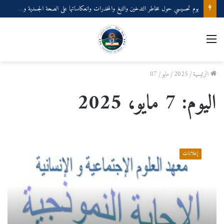
يوم تحسيسي حول مخاطر التدخين والتبغ والمخدرات وانعكاساتها على الصحة الجسدية والنفسية
القائمة
الرئيسية
/
2025
/
مايو
/
07
اليوم:
7 مايو، 2025
ا
ل
إعلانات
إ
ج
ا
ب
ة
ا
ل