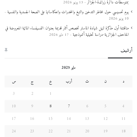
بمتوسطات دائرة زرالدة-الجزائر
15 يونيو 2026
ل
س
يوم تحسيسي حول مخاطر التدخين والتبغ والمخدرات وانعكاساتها على الصحة الجسدية والنفسية
ن
10 يونيو 2026
ة
مناقشة أول مذكرة لنيل شهادة الماستر تخصص أثار قديمة بعنوان: الفسيفساء المائية المعروضة في
ا
المتاحف الجزائرية-دراسة تحليلية أنموذجية
17 مايو 2026
ل
ث
أرشيف
ا
ن
ي
مايو 2025
ة
إ
د
ن
ث
أرب
خ
ج
س
ع
ل
3
2
1
ا
م
10
9
8
7
6
5
4
و
إ
17
16
15
14
13
12
11
ت
ص
24
23
22
21
20
19
18
ا