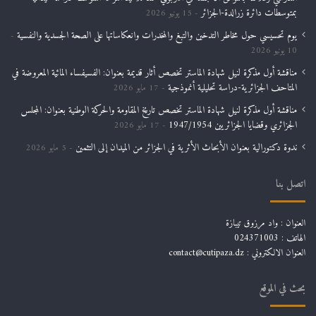
بمتوسطات دائرة زرالدة-الجزائر
15 يونيو 2026
يوم تحسيسي حول مخاطر التدخين والتبغ والمخدرات وانعكاساتها على الصحة الجسدية والنفسية
10 يونيو 2026
مناقشة أول مذكرة لنيل شهادة الماستر تخصص أثار قديمة بعنوان: الفسيفساء المائية المعروضة في
المتاحف الجزائرية-دراسة تحليلية أنموذجية
17 مايو 2026
مناقشة أول مذكرة لنيل شهادة الماستر تخصص تاريخ المقاومة والحركة الوطنية بعنوان: المجلس
الجزائري وقضايا الجزائريين 1947/1954
17 مايو 2026
ندوة دكتورالية بعنوان الأبحاث الأثرية في الجزائر من الميدان إلى التثمين
5 مايو 2026
اتصل بنا
العنوان : واد مرزوق تيبازة
الهاتف : 024371003
العنوان الالكتروني : contact@cutipaza.dz
بحث في الموقع