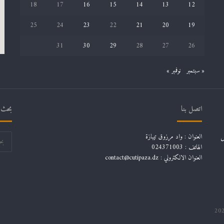
18
17
16
15
14
13
12
س
م
25
24
23
22
21
20
19
ى
ا
31
30
29
28
27
26
ل
أ
« سبتمبر
نوفمبر »
س
ب
و
ع
اتصل بنا
بحث ف
ا
ل
ر
ل
العنوان : واد مرزوق تيبازة
ق
الهاتف : 024371003
م
العنوان الالكتروني : contact@cutipaza.dz
ي