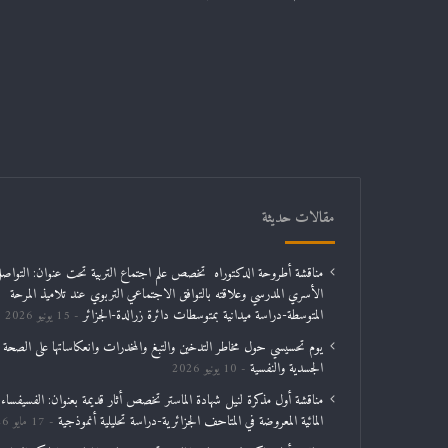
مقالات حديثة
مناقشة أطروحة الدكتوراه تخصص علم اجتماع التربية تحت عنوان: التواص
الأسري المدرسي وعلاقته بالتوافق الاجتماعي التربوي عند تلاميذ المرحة
المتوسطة-دراسة ميدانية بمتوسطات دائرة زرالدة-الجزائر
15 يونيو 2026
يوم تحسيسي حول مخاطر التدخين والتبغ والمخدرات وانعكاساتها على الصحة
الجسدية والنفسية
10 يونيو 2026
مناقشة أول مذكرة لنيل شهادة الماستر تخصص أثار قديمة بعنوان: الفسيفساء
المائية المعروضة في المتاحف الجزائرية-دراسة تحليلية أنموذجية
17 مايو 2026