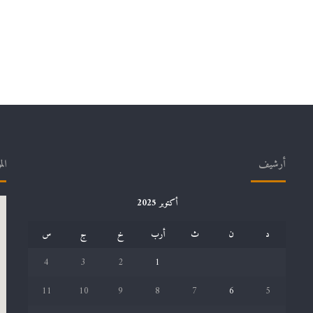
أ
س
ا
ت
ذ
ة
ح
د
ي
ث
ي
أرشيف
الم
ا
ل
ت
أكتوبر 2025
و
ظ
د
ن
ث
أرب
خ
ج
س
ي
ف
4
3
2
1
ت
ح
11
10
9
8
7
6
5
ت
م