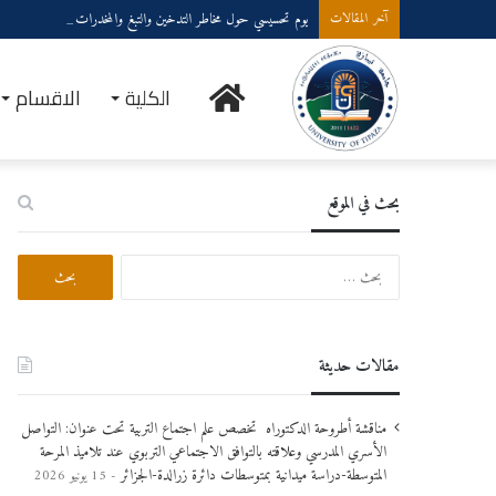
يوم تحسيسي حول مخاطر التدخين والتبغ والمخدرات وانعكاساتها على 
آخر المقالات
الرئيسية
الكلية
الاقسام
بحث في الموقع
ا
ل
ب
ح
ث
مقالات حديثة
ع
ن
:
مناقشة أطروحة الدكتوراه تخصص علم اجتماع التربية تحت عنوان: التواصل
الأسري المدرسي وعلاقته بالتوافق الاجتماعي التربوي عند تلاميذ المرحة
المتوسطة-دراسة ميدانية بمتوسطات دائرة زرالدة-الجزائر
15 يونيو 2026