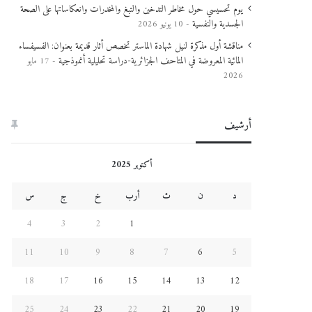
يوم تحسيسي حول مخاطر التدخين والتبغ والمخدرات وانعكاساتها على الصحة
الجسدية والنفسية
10 يونيو 2026
مناقشة أول مذكرة لنيل شهادة الماستر تخصص أثار قديمة بعنوان: الفسيفساء
المائية المعروضة في المتاحف الجزائرية-دراسة تحليلية أنموذجية
17 مايو
2026
أرشيف
أكتوبر 2025
د
ن
ث
أرب
خ
ج
س
4
3
2
1
11
10
9
8
7
6
5
18
17
16
15
14
13
12
25
24
23
22
21
20
19