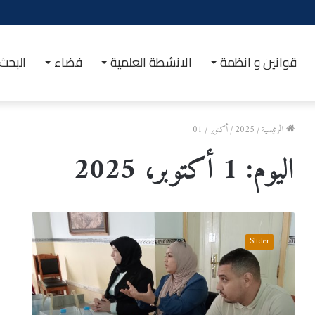
الصحة الجسدية والنفسية
قوانين و انظمة
الانشطة العلمية
فضاء
البحث
الرئيسية
/
2025
/
أكتوبر
/
01
اليوم:
1 أكتوبر، 2025
إ
خ
Slider
ت
ت
ا
م
ا