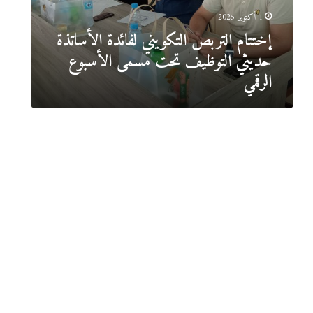
ل
1 أكتوبر 2025
ت
إختتام التربص التكويني لفائدة الأساتذة
ر
ب
حديثي التوظيف تحت مسمى الأسبوع
ص
الرقمي
ا
ل
ت
ك
و
ي
ن
ي
ل
ف
ا
ئ
د
ة
ا
ل