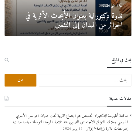
ا
5 مايو 2026
ل
ندوة دكتورالية بعنوان الأبحاث الأثرية في
ي
الجزائر من الميدان إلى التثمين
ة
ب
ع
ن
و
ا
بحث في الموقع
ن
ا
ل
ا
أ
ل
ب
ب
ح
ح
مقالات حديثة
ا
ث
ث
ع
ا
ن
مناقشة أطروحة الدكتوراه تخصص علم اجتماع التربية تحت عنوان: التواصل الأسري
ل
:
المدرسي وعلاقته بالتوافق الاجتماعي التربوي عند تلاميذ المرحة المتوسطة-دراسة ميدانية
أ
بمتوسطات دائرة زرالدة-الجزائر
15 يونيو 2026
ث