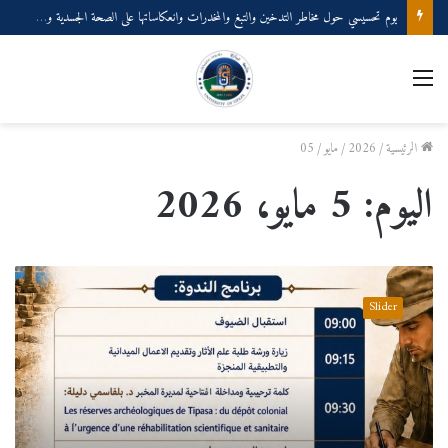
يوم تحسيسي حول مخاطر التدخين والتبغ والمخدرات وانعكاساتها على الصحة الجسدية والنفسية
القائمة
الرئيسية
/
2026
/
مايو
/
05
اليوم:
5 مايو، 2026
ن
د
Slider
و
ة
د
ك
ت
و
ر