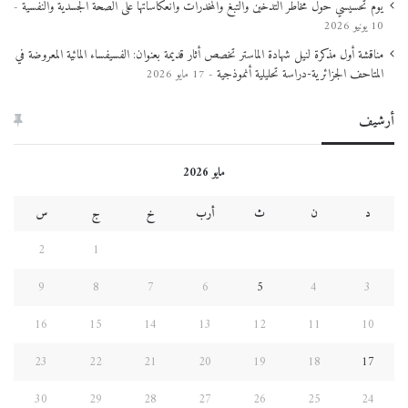
يوم تحسيسي حول مخاطر التدخين والتبغ والمخدرات وانعكاساتها على الصحة الجسدية والنفسية
ر
10 يونيو 2026
ي
ة
مناقشة أول مذكرة لنيل شهادة الماستر تخصص أثار قديمة بعنوان: الفسيفساء المائية المعروضة في
ف
المتاحف الجزائرية-دراسة تحليلية أنموذجية
17 مايو 2026
ي
ا
أرشيف
ل
ج
ز
مايو 2026
ا
ئ
د
ن
ث
أرب
خ
ج
س
ر
م
2
1
ن
ا
9
8
7
6
5
4
3
ل
م
16
15
14
13
12
11
10
ي
د
23
22
21
20
19
18
17
ا
ن
30
29
28
27
26
25
24