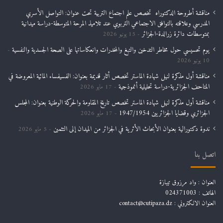
مناقشة أطروحة الدكتوراه تخصص علم اجتماع التربية تحت عنوان: التواصل الأسري
المدرسي وعلاقته بالتوافق الاجتماعي التربوي عند تلاميذ المرحة المتوسطة-دراسة ميدانية
بمتوسطات دائرة زرالدة-الجزائر
15 يونيو 2026
يوم تحسيسي حول مخاطر التدخين والتبغ والمخدرات وانعكاساتها على الصحة الجسدية والنفسية
10 يونيو 2026
مناقشة أول مذكرة لنيل شهادة الماستر تخصص أثار قديمة بعنوان: الفسيفساء المائية المعروضة في
المتاحف الجزائرية-دراسة تحليلية أنموذجية
17 مايو 2026
مناقشة أول مذكرة لنيل شهادة الماستر تخصص تاريخ المقاومة والحركة الوطنية بعنوان: المجلس
الجزائري وقضايا الجزائريين 1947/1954
17 مايو 2026
ندوة دكتورالية بعنوان الأبحاث الأثرية في الجزائر من الميدان إلى التثمين
5 مايو 2026
اتصل بنا
العنوان : واد مرزوق تيبازة
الهاتف : 024371003
العنوان الالكتروني : contact@cutipaza.dz